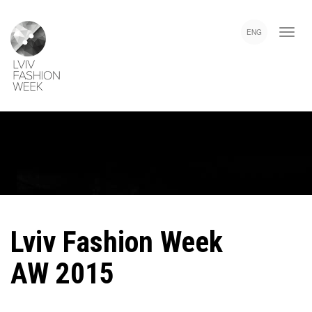
Skip
Lviv
to
Fashion
ENG
main
Week
content
Lviv Fashion Week
AW 2015