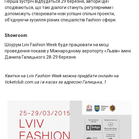
Перша зустріч відбудеться 29 березня, автори ідеї
сподіваються, що такі діалоги стануть регулярними і
допоможуть створювати нові успішні спільні проекти,
об’єднуючи зусилля різних спеціалістів fashion-сфери.
Showroom
Шоурум Lviv Fashion Week буде працювати на місці
проведення показів у Міжнародному аеропорту «Львів» імені
Данила Галицького 28-29 березня.
Квитки на Lviv Fashion Week можна придбати онлайн на
ticketclub.com.ua і в касах за адресою Галицька, 1