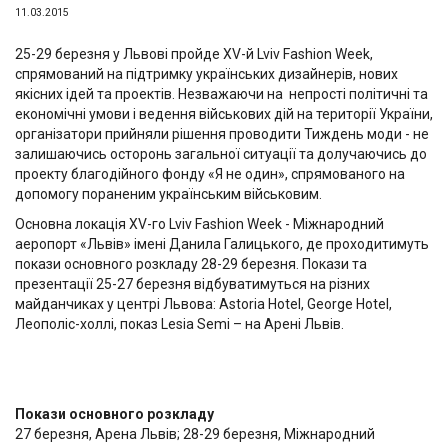
11.03.2015
25-29 березня у Львові пройде ХV-й Lviv Fashion Week,
спрямований на підтримку українських дизайнерів, нових
якісних ідей та проектів. Незважаючи на непрості політичні та
економічні умови і ведення військових дій на території України,
організатори прийняли рішення проводити Тиждень моди - не
залишаючись осторонь загальної ситуації та долучаючись до
проекту благодійного фонду «Я не один», спрямованого на
допомогу пораненим українським військовим.
Основна локація ХV-го Lviv Fashion Week - Міжнародний
аеропорт «Львів» імені Данила Галицького, де проходитимуть
покази основного розкладу 28-29 березня. Покази та
презентації 25-27 березня відбуватимуться на різних
майданчиках у центрі Львова: Astoria Hotel, George Hotel,
Леополіс-холлі, показ Lesia Semi – на Арені Львів.
Покази основного розкладу
27 березня, Арена Львів; 28-29 березня, Міжнародний