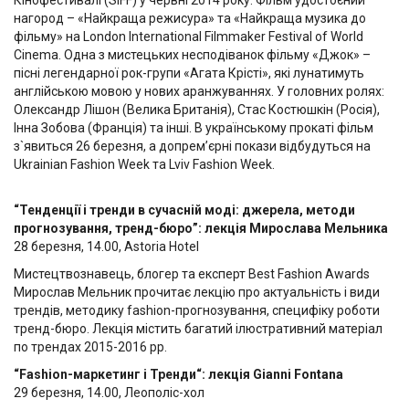
Кінофестивалі (SIFF) у червні 2014 року. Фільм удостоєний
нагород – «Найкраща режисура» та «Найкраща музика до
фільму» на London International Filmmaker Festival of World
Cinema. Одна з мистецьких несподіванок фільму «Джок» –
пісні легендарної рок-групи «Агата Крісті», які лунатимуть
англійською мовою у нових аранжуваннях. У головних ролях:
Олександр Лішон (Велика Британія), Стас Костюшкін (Росія),
Інна Зобова (Франція) та інші. В українському прокаті фільм
з`явиться 26 березня, а допрем’єрні покази відбудуться на
Ukrainian Fashion Week та Lviv Fashion Week.
“Тенденції і тренди в сучасній моді: джерела, методи
прогнозування, тренд-бюро”: лекція Мирослава Мельника
28 березня, 14.00, Astoria Hotel
Мистецтвознавець, блогер та експерт Best Fashion Awards
Мирослав Мельник прочитає лекцію про актуальність і види
трендів, методику fashion-прогнозування, специфіку роботи
тренд-бюро. Лекція містить багатий ілюстративний матеріал
по трендах 2015-2016 рр.
“Fashion-маркетинг і Тренди“: лекція Gianni Fontana
29 березня, 14.00, Леополіс-хол