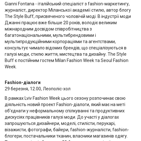
Gianni Fontana - італійський спеціаліст з fashion-маркетингу,
журналіст, директор Міланської академії стилю, автор блогу
The Style Buff, присвяченого чоловічій моді. В індустрії моди
Джанні працює вже більше 20 років, володіє великим
міжнародним досвідом співробітництва з
багатонаціональними, мультибрендовими і
мультипродукційними корпораціями та агентствами,
консультує чимало відомих брендів, що спеціалізуються в
галузі моди, стилю життя, мистецтва та дизайну. The Style
Buff є постійним гостем Milan Fashion Week та Seoul Fashion
Week.
Fashion-діалоги
29 березня, 12.00, Леополіс-хол
В рамках Lviv Fashion Week цього сезону розпочинає свою
діяльність новий проект Fashion-діалоги, який має на меті
об’єднати у неформальному спілкуванні та продуктивних
дискусіях працівників галузі моди. До участі у діалогах
запрошуються дизайнери, моделі, стилісти, перукарі,
візажисти, фотографи, байери, fashion-журналісти, fashion-
блогери, постачальники тканин, власники магазинів одягу.