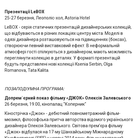
Презентації LeBOX
25-27 березня, Леополіс-хол, Astoria Hotel
LeBOX - серія статичних презентацій дизайнерських колекцій,
що відбуваються в різних локаціях центру міста. Моделі в
одязі дизайнера розташовуються на підвищеннях (боксах),
створюючи певний виставковий ефект. В неформальній
атмосфері гості спілкуються з дизайнером, мають можливість
переглянути колекцію в деталях. У форматі презентацій
будуть представлені нові колекції Ksenia Serbin, Olga
Romanova, Tata Kalita.
ПОЗАПОДІУМНА ПРОГРАМА:
Допрем`єрний показ фільму «ДЖОК» Олексія Залевського
26 березня, 19.00, кінопалац "Коперник"
Кінострічка «Джок» - дебютний повнометражний фільм-
мюзикл, філософська притча авторства відомого українського
дизайнера Олексія Залевського. Світова прем’єра фільму
«Джок» відбулася на 17-му Шанхайському Міжнародному