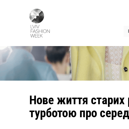
Skip
Lviv
to
Fashion
main
Week
content
Нове життя старих 
турботою про сере