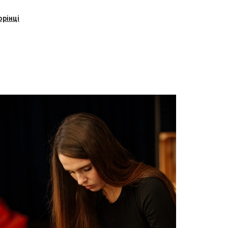
рінці