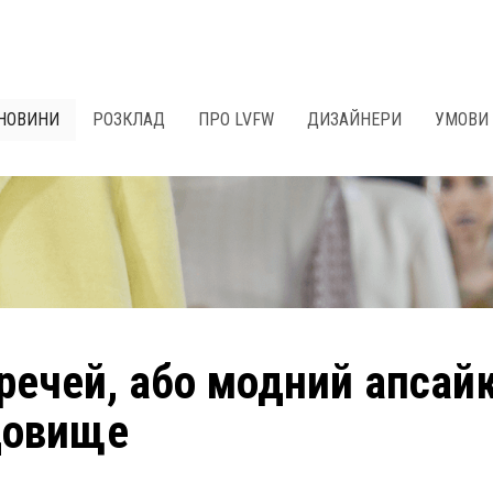
НОВИНИ
РОЗКЛАД
ПРО LVFW
ДИЗАЙНЕРИ
УМОВИ 
речей, або модний апсайк
довище