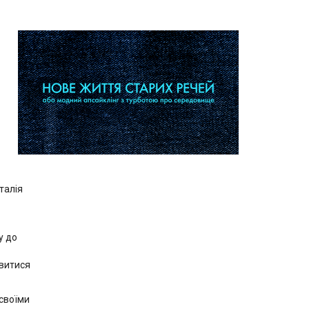
талія
у до
авитися
 своїми