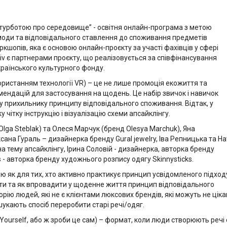
з турботою про середовище” - освітня онлайн-програма з метою
моди та відповідального ставлення до споживання предметів
оркшопів, яка є основою онлайн-проєкту за участі фахівців у сфері
Lviv є партнерами проєкту, що реалізовується за співфінансування
Українського культурного фонду.
користанням технології VR) – це не лише промоція екожиття та
омендацій для застосування на щодень. Це набір звичок і навичок
му прихильнику принципу відповідального споживання. Відтак, у
чітку інструкцію і візуалізацію схеми апсайклінгу.
lga Steblak) та Олеся Марчук (бренд Olesya Marchuk), Яна
сана Гураль – дизайнерка бренду Gural jewelry, Іва Репницька та На
а тему апсайклінгу, Ірина Соловій - дизайнерка, авторка бренду
s - авторка бренду художнього розпису одягу Skinnysticks.
ю як для тих, хто активно практикує принцип усвідомленого підход
почати та як впровадити у щоденне життя принцип відповідального
ію людей, які не є клієнтами люксових брендів, які можуть не цік
укають спосіб переробити старі речі/одяг.
t Yourself, або ж зроби це сам) – формат, коли люди створюють речі