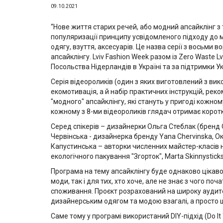
09.10.2021
“Нове життя старих речей, або модний апсайклінг 
популяризації принципу усвідомленого підходу до 
одягу, взуття, аксесуарів. Це назва серії з восьми в
апсайклінгу. Lviv Fashion Week разом із Zero Waste 
Посольства Нідерландів в Україні та за підтримки 
Серія відеороликів (один з яких виготовлений з ви
екомотивація, а й набір практичних інструкцій, рек
"модного" апсайклінгу, які стануть у пригоді кожно
кожному з 8-ми відеороликів глядач отримає коротку 
Серед спікерів – дизайнерки Ольга Стеблак (бренд O
Червінська - дизайнерка бренду Yana Chervinska, Ок
Капустинська – авторки численних майстер-класів н
екологічного пакування "Згорток", Marta Skinnystick
Програма на тему апсайклінгу буде однаково цікаво
моди, так і для тих, хто хоче, але не знає з чого 
споживання. Проєкт розрахований на широку аудитор
дизайнерським одягом та модою взагалі, а просто ш
Саме тому у програмі використаний DIY-підхід (Do I